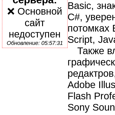
Basic, зн
❌ Основной
С#, увере
сайт
потомках E
недоступен
Sсript, Jav
Обновление: 05:57:31
Также вл
графическ
редактров
Adobe Illu
Flash Prof
Sony Soun