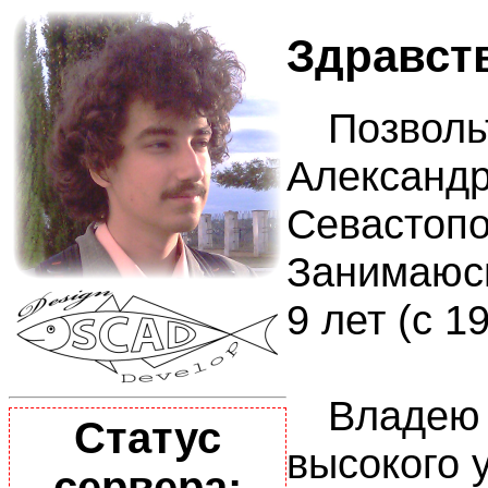
Здравст
Позвольте
Александр 
Севастопо
Занимаюсь
9 лет (с 1
Владею я
Статус
высокого у
сервера: