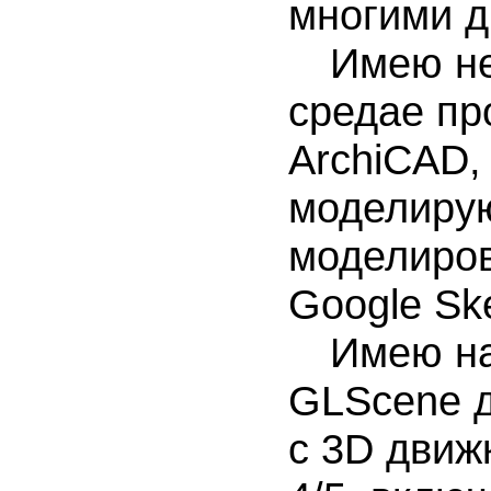
многими д
Имею неб
средае пр
ArchiCAD,
моделирую
моделиров
Google Ske
Имею нав
GLScene д
с 3D движ