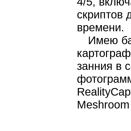
4/5, вклю
скриптов 
времени.
Имею баз
картограф
занния в 
фотограмм
RealityCap
Meshroom